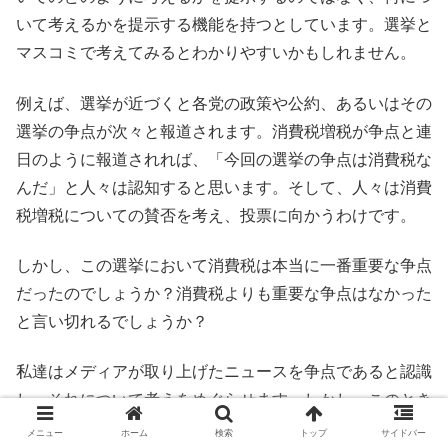
いて考えるかを提示する機能を持つとしています。選挙と
マスコミで考えてみるとわかりやすいかもしれません。
例えば、選挙が近づくと各党の政策や公約、あるいはその
選挙の争点が次々と報道されます。消費税増税が争点と連
日のように報道されれば、「今回の選挙の争点は消費税な
んだ」と人々は認知すると思います。そして、人々は消費
税増税についての賛否を考え、投票に向かうわけです。
しかし、この選挙において消費税は本当に一番重要な争点
だったのでしょうか？消費税よりも重要な争点はなかった
と言い切れるでしょうか？
私達はメディアが取り上げたニュースを争点であると認識
し、それについて考えをめぐらせます。しかし、このとき
誰もメディアが提示する争点そのものを疑うことをしませ
メニュー
ホーム
検索
トップ
サイドバー