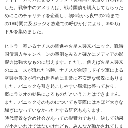
した。戦争中のアメリカは、戦時国債を購入してもらうた
めにこのチャリティを企画し、朝8時から夜中の2時まで
の18時間に及ぶラジオ放送での呼びかけにより、3900万
ドルを集めました。
ヒトラー率いるナチスの躍進や火星人襲来パニック、戦時
国債購入キャンペーンの事例をみると確かにメディアの影
響力は強大なものに思えます。ただし、例えば火星人襲来
のニュースが流れた当時、ナチスが台頭しドイツ軍による
空襲や侵攻が行われ世界的に非常に不安定な状況にありま
した。パニックを引き起こしやすい環境は整っており、一
概にラジオの効果によるものだということはできません。
また、パニックそのものについても実際にはさほど大きな
騒ぎになっていなかったとする研究もあります。
時代背景を含め社会があっての影響力であり、決して効果
が小さいわけではないけれども、みんなが動かされてしま