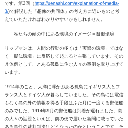
です。第3回（
https://uenashi.com/explanation-of-media-
3/
)で解説した「想像の共同体」の考え方に近いものと考
えていただければわかりやすいかもしれません。
私たちの頭の中にある環境のイメージ＝擬似環境
リップマンは、人間の行動の多くは「実際の環境」ではな
く「擬似環境」に反応して起こると主張しています。その
具体例として、とある孤島に住む人々の事例を取り上げて
います。
1914年のこと、大洋に浮かぶある孤島にイギリス人とフ
ランス人とドイツ人が暮らしていました。その島には電信
もなく島の外の情報を得る手段はふた月に一度くる郵便船
のみでした。1914年9月の郵便船は到着が遅れました。島
の人々の話題といえば、前の便で届いた新聞に載っていた
ある事件の裁判判決はどうなったのかということです。そ