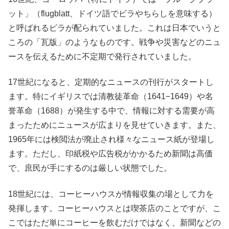
ット」（flugblatt、ドイツ語でビラやちらしを意味する）
と呼ばれるビラが配られていました。これは日本でいうと
ころの「瓦版」のようなものです。戦争や災害などのニュ
ースを伝えるために不定期で発行されていました。
17世紀になると、定期的なニュースの刊行がスタートし
ます。特にイギリスでは清教徒革命（1641−1649）や名
誉革命（1688）が発生する中で、情報に対する需要が高
まったためにニュースが広まりを見せていきます。また、
1965年には検閲法が廃止され様々なニュース紙が登場し
ます。ただし、印紙税や広告税がかかるため新聞は高価
で、庶民が手にするのは厳しい状態でした。
18世紀には、コーヒーハウスが情報収集の場として力を
発揮します。コーヒーハウスとは喫茶店のことですが、こ
こではただ単にコーヒーを飲むだけではなく、新聞などの